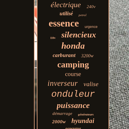
électrique
240v
utilisé
petrol
essence
urgence
silencieux
110v
honda
carburant
3200w
camping
course
inverseur
valise
onduleur
puissance
démarrage
générateurs
hyundai
2000w
generator