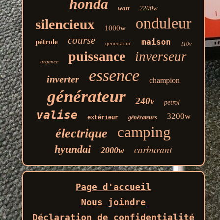
honda
watt
2200w
onduleur
silencieux
1000w
course
pétrole
maison
110v
generator
puissance
inverseur
urgence
essence
inverter
champion
générateur
240v
petrol
valise
3200w
générateurs
extérieur
camping
électrique
hyundai
carburant
2000w
Page d'accueil
Nous joindre
Déclaration de confidentialité