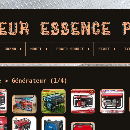
BRAND
MODEL
POWER SOURCE
START
TY
e > Générateur (1/4)