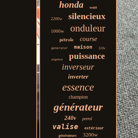
honda
watt
silencieux
2200w
onduleur
1000w
course
pétrole
maison
110v
generator
puissance
urgence
inverseur
inverter
essence
champion
générateur
240v
petrol
valise
extérieur
3200w
générateurs