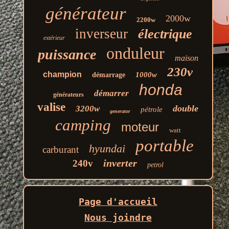
générateur
2000w
2200w
inverseur
électrique
extérieur
onduleur
puissance
maison
230v
champion
1000w
démarrage
honda
démarrer
générateurs
valise
double
3200w
pétrole
generator
camping
moteur
watt
portable
hyundai
carburant
inverter
240v
petrol
Page d'accueil
Nous joindre