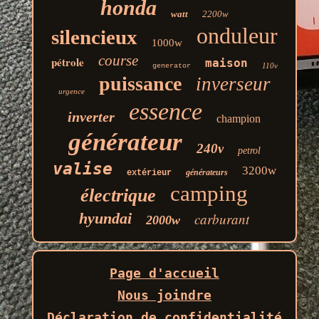
honda
watt
2200w
onduleur
silencieux
1000w
course
pétrole
maison
110v
generator
puissance
inverseur
urgence
essence
inverter
champion
générateur
240v
petrol
valise
3200w
générateurs
extérieur
camping
électrique
hyundai
carburant
2000w
Page d'accueil
Nous joindre
Déclaration de confidentialité