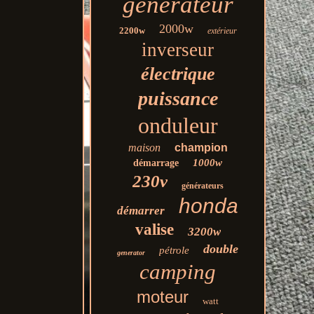
générateur
2000w
2200w
extérieur
inverseur
électrique
puissance
onduleur
maison
champion
1000w
démarrage
230v
générateurs
honda
démarrer
valise
3200w
double
pétrole
generator
camping
moteur
watt