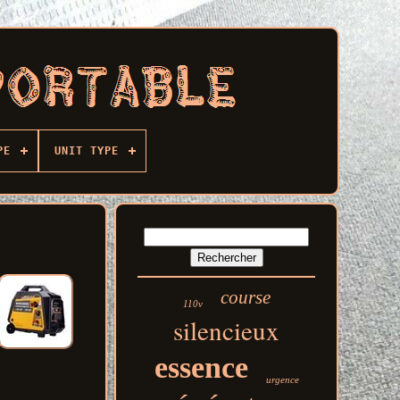
PE
UNIT TYPE
course
110v
silencieux
essence
urgence