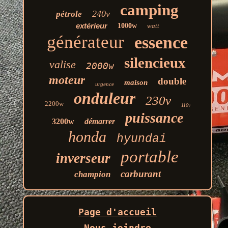
camping
240v
pétrole
extérieur
1000w
watt
générateur
essence
silencieux
valise
2000w
moteur
double
maison
urgence
onduleur
230v
2200w
110v
puissance
3200w
démarrer
honda
hyundai
portable
inverseur
carburant
champion
Page d'accueil
Nous joindre