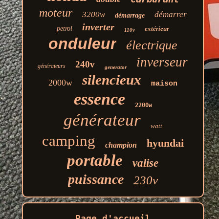
moteur
3200w
démarrer
démarrage
inverter
petrol
extérieur
110v
onduleur
électrique
inverseur
240v
générateurs
generator
silencieux
2000w
maison
essence
2200w
générateur
watt
camping
hyundai
champion
portable
valise
puissance
230v
Page d'accueil