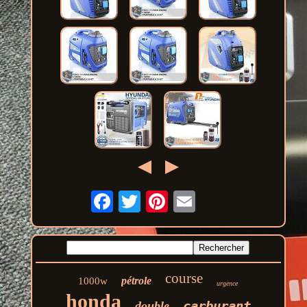
course
pétrole
1000w
urgence
honda
carburant
double