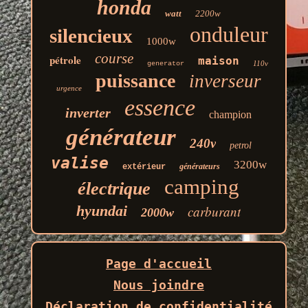
honda
watt
2200w
onduleur
silencieux
1000w
course
pétrole
maison
110v
generator
puissance
inverseur
urgence
essence
inverter
champion
générateur
240v
petrol
valise
3200w
générateurs
extérieur
camping
électrique
hyundai
carburant
2000w
Page d'accueil
Nous joindre
Déclaration de confidentialité