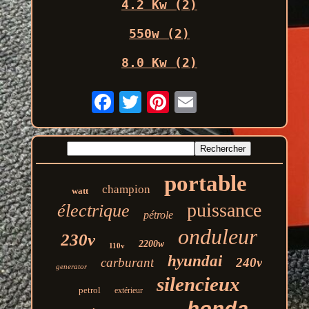
4.2 Kw (2)
550w (2)
8.0 Kw (2)
portable
champion
watt
puissance
électrique
pétrole
onduleur
230v
2200w
110v
hyundai
carburant
240v
generator
silencieux
petrol
extérieur