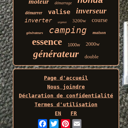
honda
moteur
démarrage
inverseur
valise
démarrer
course
inverter
3200w
urgence
camping
maison
générateurs
essence
2000w
1000w
générateur
double
Page d'accueil
Nous joindre
Déclaration de confidentialité
Termes d'utilisation
EN
FR
Email