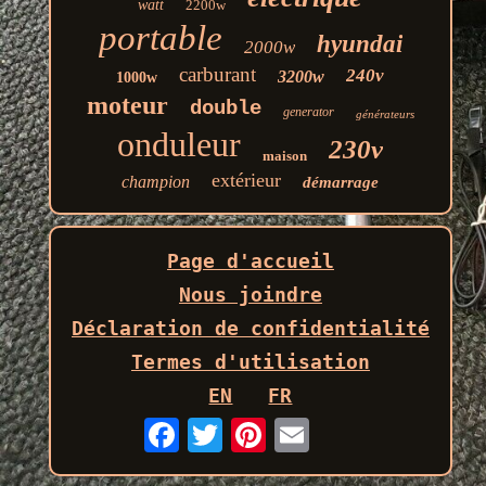
watt
2200w
portable
hyundai
2000w
carburant
240v
3200w
1000w
moteur
double
generator
générateurs
onduleur
230v
maison
extérieur
champion
démarrage
Page d'accueil
Nous joindre
Déclaration de confidentialité
Termes d'utilisation
EN
FR
Email