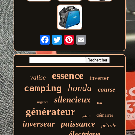
essence
valise
inverter
honda
camping
course
silencieux
urgence
110v
générateur
démarrer
petrol
puissance
inverseur
pétrole
électrique