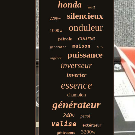
honda
watt
silencieux
2200w
onduleur
1000w
course
pétrole
maison
110v
generator
puissance
urgence
inverseur
inverter
essence
champion
générateur
240v
petrol
valise
extérieur
3200w
générateurs