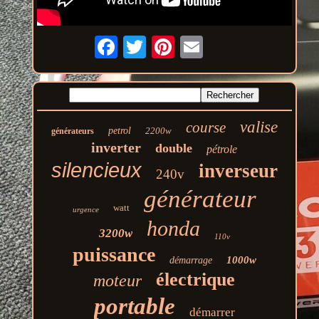
valise
course
petrol
2200w
générateurs
inverter
double
pétrole
silencieux
inverseur
240v
générateur
watt
urgence
honda
3200w
110v
puissance
1000w
démarrage
électrique
moteur
portable
démarrer