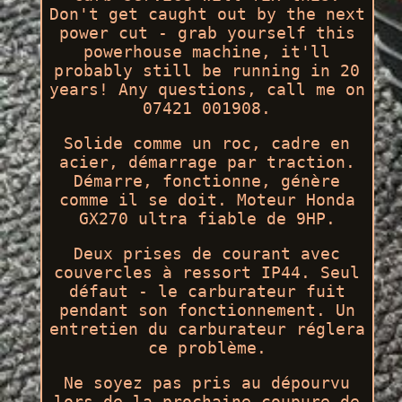
Don't get caught out by the next
power cut - grab yourself this
powerhouse machine, it'll
probably still be running in 20
years! Any questions, call me on
07421 001908.
Solide comme un roc, cadre en
acier, démarrage par traction.
Démarre, fonctionne, génère
comme il se doit. Moteur Honda
GX270 ultra fiable de 9HP.
Deux prises de courant avec
couvercles à ressort IP44. Seul
défaut - le carburateur fuit
pendant son fonctionnement. Un
entretien du carburateur réglera
ce problème.
Ne soyez pas pris au dépourvu
lors de la prochaine coupure de