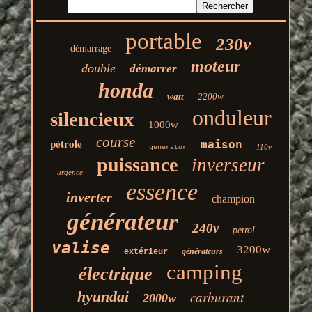
portable
230v
démarrage
moteur
double
démarrer
honda
watt
2200w
onduleur
silencieux
1000w
course
pétrole
maison
110v
generator
puissance
inverseur
urgence
essence
inverter
champion
générateur
240v
petrol
valise
3200w
générateurs
extérieur
camping
électrique
hyundai
carburant
2000w