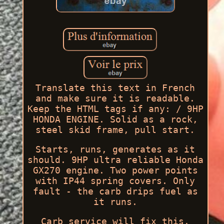
Translate this text in French
and make sure it is readable.
Keep the HTML tags if any: / 9HP
HONDA ENGINE. Solid as a rock,
steel skid frame, pull start.
Starts, runs, generates as it
should. 9HP ultra reliable Honda
GX270 engine. Two power points
with IP44 spring covers. Only
fault - the carb drips fuel as
it runs.
Carb service will fix this.