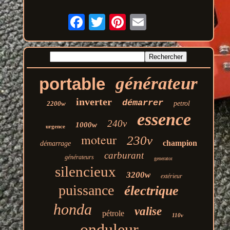
générateur
portable
inverter
démarrer
2200w
petrol
essence
240v
1000w
urgence
moteur
230v
champion
démarrage
carburant
générateurs
generator
silencieux
3200w
extérieur
puissance
électrique
honda
valise
pétrole
110v
onduleur