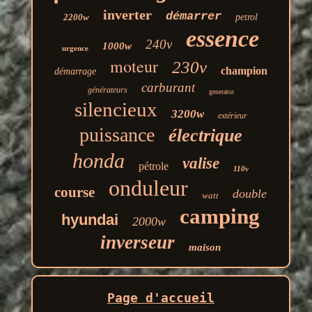
inverter
démarrer
2200w
petrol
essence
240v
1000w
urgence
moteur
230v
champion
démarrage
carburant
générateurs
generator
silencieux
3200w
extérieur
puissance
électrique
honda
valise
pétrole
110v
onduleur
course
double
watt
camping
hyundai
2000w
inverseur
maison
Page d'accueil