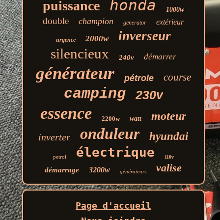
honda
puissance
1000w
double
champion
extérieur
generator
inverseur
2000w
urgence
silencieux
démarrer
240v
générateur
course
pétrole
camping
230v
essence
moteur
2200w
watt
onduleur
hyundai
inverter
électrique
petrol
110v
valise
3200w
démarrage
générateurs
Page d'accueil