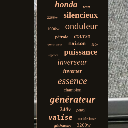
honda
watt
silencieux
2200w
onduleur
1000w
course
pétrole
maison
110v
generator
puissance
urgence
inverseur
inverter
essence
champion
générateur
240v
petrol
valise
extérieur
3200w
générateurs