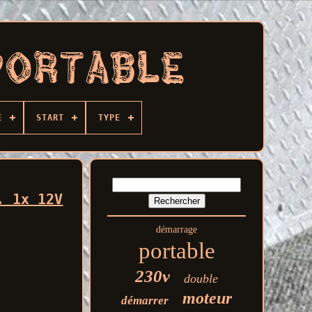
E
START
TYPE
. 1x 12V
démarrage
portable
230v
double
moteur
démarrer