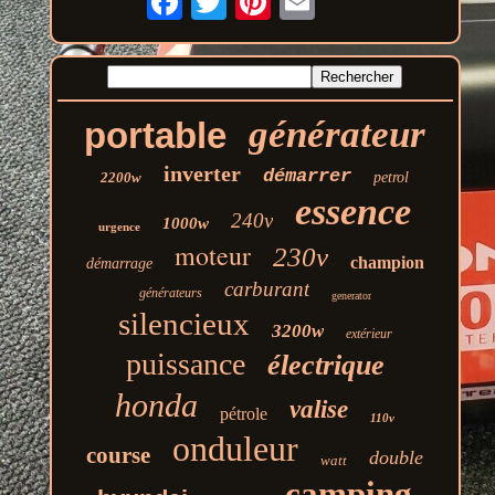
générateur
portable
inverter
démarrer
2200w
petrol
essence
240v
1000w
urgence
moteur
230v
champion
démarrage
carburant
générateurs
generator
silencieux
3200w
extérieur
puissance
électrique
honda
valise
pétrole
110v
onduleur
course
double
watt
camping