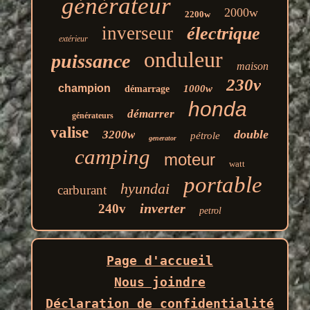
générateur
2000w
2200w
inverseur
électrique
extérieur
onduleur
puissance
maison
230v
champion
1000w
démarrage
honda
démarrer
générateurs
valise
double
3200w
pétrole
generator
camping
moteur
watt
portable
hyundai
carburant
inverter
240v
petrol
Page d'accueil
Nous joindre
Déclaration de confidentialité