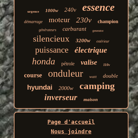
essence
240v
1000w
urgence
moteur
230v
champion
démarrage
carburant
générateurs
generator
silencieux
3200w
extérieur
puissance
électrique
honda
valise
pétrole
110v
onduleur
course
double
watt
camping
hyundai
2000w
inverseur
maison
Page d'accueil
Nous joindre