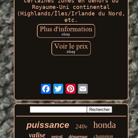
certaines zones en dehors du
Royaume-Uni continental
(Highlands/Îles/Irlande du Nord,
etc.
honda
puissance
240v
valise
champion
petrol
démarrage