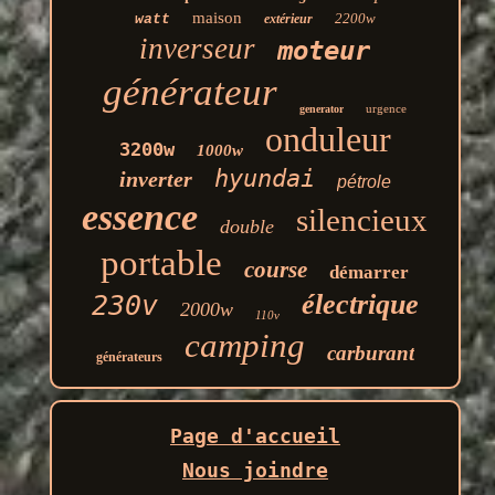
maison
2200w
watt
extérieur
inverseur
moteur
générateur
urgence
generator
onduleur
3200w
1000w
hyundai
inverter
pétrole
essence
silencieux
double
portable
course
démarrer
électrique
230v
2000w
110v
camping
carburant
générateurs
Page d'accueil
Nous joindre