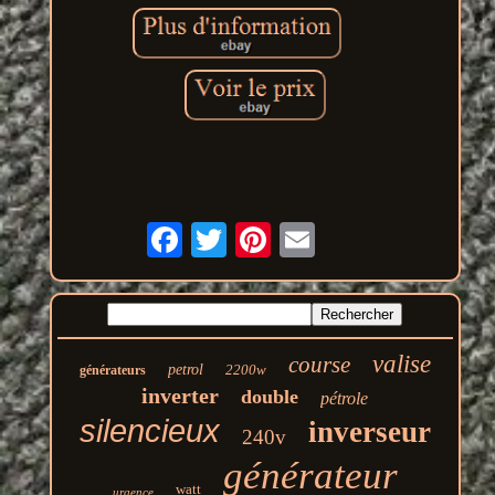
valise
course
petrol
2200w
générateurs
inverter
double
pétrole
silencieux
inverseur
240v
générateur
watt
urgence