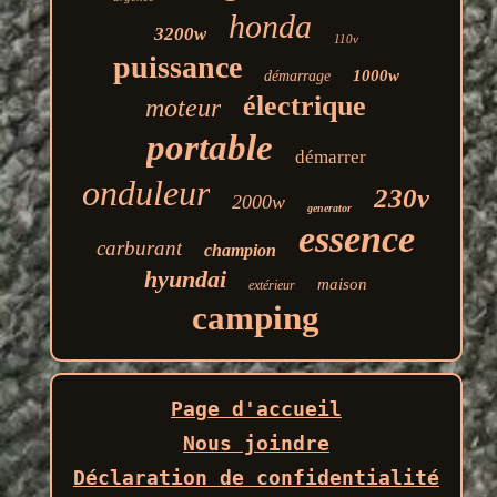
honda
3200w
110v
puissance
1000w
démarrage
électrique
moteur
portable
démarrer
onduleur
230v
2000w
generator
essence
carburant
champion
hyundai
maison
extérieur
camping
Page d'accueil
Nous joindre
Déclaration de confidentialité