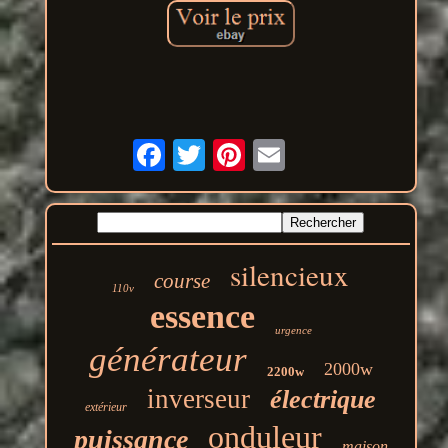
silencieux
course
110v
essence
urgence
générateur
2000w
2200w
inverseur
électrique
extérieur
onduleur
puissance
maison