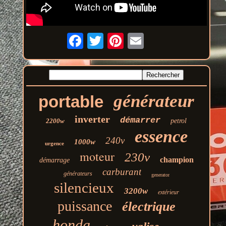
générateur
portable
inverter
démarrer
2200w
petrol
essence
240v
1000w
urgence
moteur
230v
champion
démarrage
carburant
générateurs
generator
silencieux
3200w
extérieur
puissance
électrique
honda