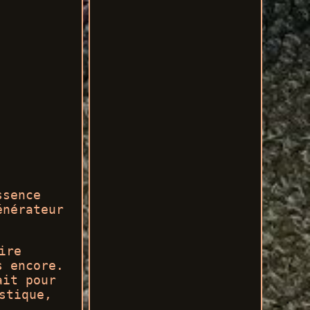
ssence
énérateur
ire
s encore.
ait pour
stique,