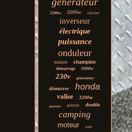
générateur
2000w
2200w
extérieur
inverseur
électrique
puissance
onduleur
maison
champion
1000w
démarrage
230v
générateurs
honda
démarrer
valise
3200w
double
pétrole
generator
camping
moteur
watt