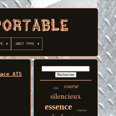
PE
UNIT TYPE
face ATS
course
110v
silencieux
essence
urgence