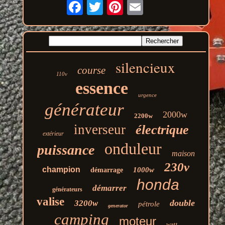
silencieux
course
110v
essence
urgence
générateur
2000w
2200w
inverseur
électrique
extérieur
onduleur
puissance
maison
230v
champion
1000w
démarrage
honda
démarrer
générateurs
valise
double
3200w
pétrole
generator
camping
moteur
watt