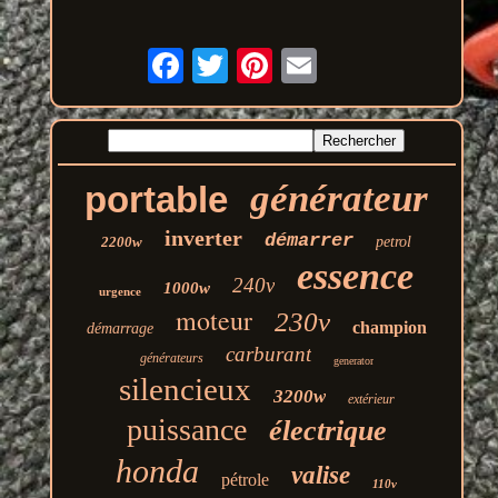
générateur
portable
inverter
démarrer
2200w
petrol
essence
240v
1000w
urgence
moteur
230v
champion
démarrage
carburant
générateurs
generator
silencieux
3200w
extérieur
puissance
électrique
honda
valise
pétrole
110v