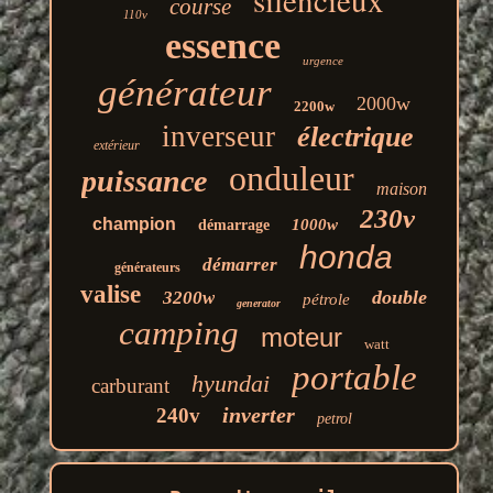
course
110v
essence
urgence
générateur
2000w
2200w
inverseur
électrique
extérieur
onduleur
puissance
maison
230v
champion
1000w
démarrage
honda
démarrer
générateurs
valise
double
3200w
pétrole
generator
camping
moteur
watt
portable
hyundai
carburant
inverter
240v
petrol