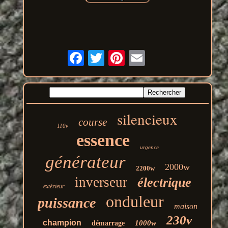
silencieux
course
110v
essence
urgence
générateur
2000w
2200w
inverseur
électrique
extérieur
onduleur
puissance
maison
230v
champion
1000w
démarrage