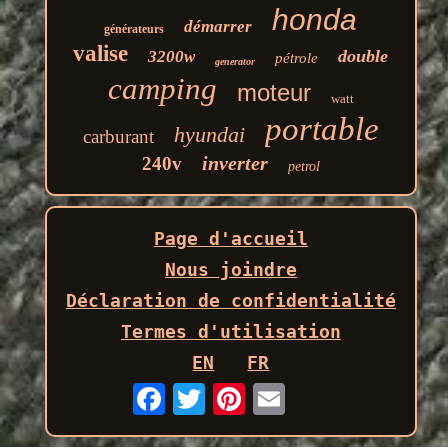
honda
démarrer
générateurs
valise
double
3200w
pétrole
generator
camping
moteur
watt
portable
hyundai
carburant
inverter
240v
petrol
Page d'accueil
Nous joindre
Déclaration de confidentialité
Termes d'utilisation
EN
FR
Email