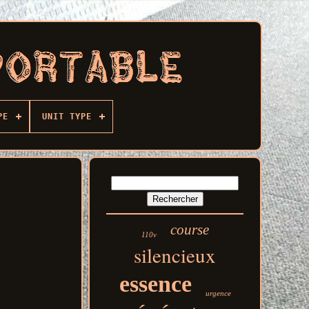
PE
UNIT TYPE
course
110v
silencieux
essence
urgence