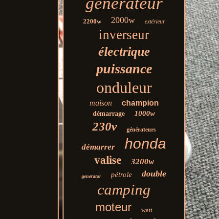
générateur
2000w
2200w
extérieur
inverseur
électrique
puissance
onduleur
maison
champion
1000w
démarrage
230v
générateurs
honda
démarrer
valise
3200w
double
pétrole
generator
camping
moteur
watt