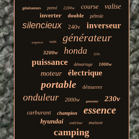
valise
course
petrol
2200w
générateurs
inverter
double
pétrole
silencieux
inverseur
240v
générateur
watt
urgence
honda
3200w
110v
puissance
1000w
démarrage
électrique
moteur
portable
démarrer
onduleur
230v
2000w
generator
essence
carburant
champion
hyundai
maison
extérieur
camping