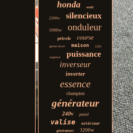
honda
watt
silencieux
2200w
onduleur
1000w
course
pétrole
maison
110v
generator
puissance
urgence
inverseur
inverter
essence
champion
générateur
240v
petrol
valise
extérieur
3200w
générateurs