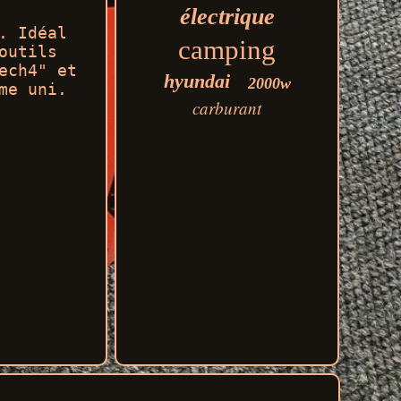
électrique
. Idéal
camping
outils
ech4" et
hyundai
2000w
me uni.
carburant