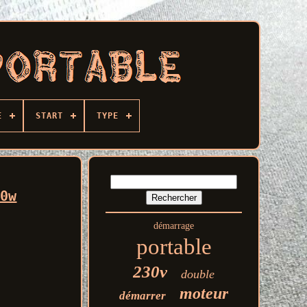
E
START
TYPE
00w
démarrage
portable
230v
double
moteur
démarrer