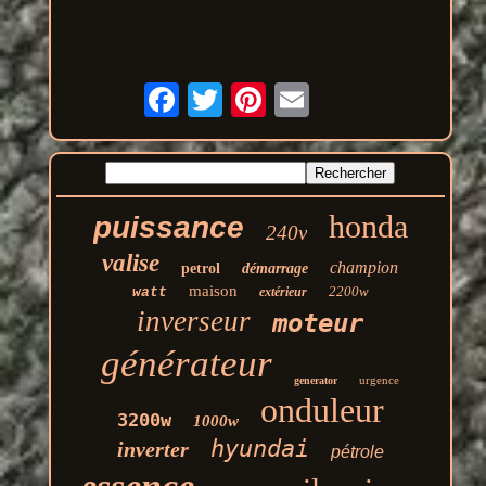
honda
puissance
240v
valise
champion
petrol
démarrage
maison
2200w
watt
extérieur
inverseur
moteur
générateur
urgence
generator
onduleur
3200w
1000w
hyundai
inverter
pétrole