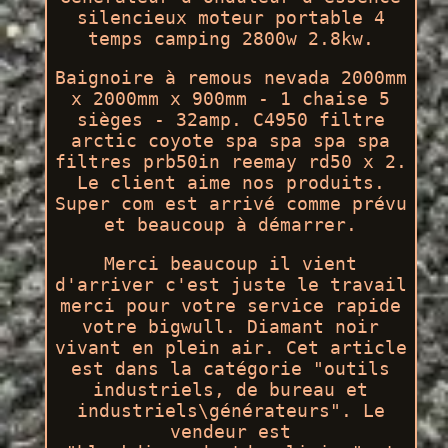
silencieux moteur portable 4
temps camping 2800w 2.8kw.
Baignoire à remous nevada 2000mm
x 2000mm x 900mm - 1 chaise 5
sièges - 32amp. C4950 filtre
arctic coyote spa spa spa spa
filtres prb50in reemay rd50 x 2.
Le client aime nos produits.
Super com est arrivé comme prévu
et beaucoup à démarrer.
Merci beaucoup il vient
d'arriver c'est juste le travail
merci pour votre service rapide
votre bigwull. Diamant noir
vivant en plein air. Cet article
est dans la catégorie "outils
industriels, de bureau et
industriels\générateurs". Le
vendeur est