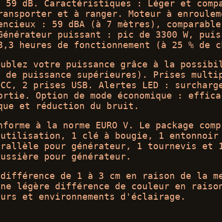
: 59 dB. Caractéristiques : Léger et comp
ransporter et à ranger. Moteur à enroulem
encieux : 59 dBA (à 7 mètres), comparable
Générateur puissant : pic de 3300 W, puis
8,3 heures de fonctionnement (à 25 % de c
oublez votre puissance grâce à la possibi
s de puissance supérieures). Prises multi
 CC, 2 prises USB. Alertes LED : surcharg
ortie. Option de mode économique : effica
que et réduction du bruit.
nforme à la norme EURO V. Le package comp
'utilisation, 1 clé à bougie, 1 entonnoir
arallèle pour générateur, 1 tournevis et 
oussière pour générateur.
 différence de 1 à 3 cm en raison de la m
une légère différence de couleur en raiso
eurs et environnements d'éclairage.