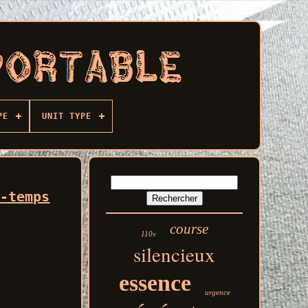
PE
UNIT TYPE
4-temps
course
110v
silencieux
essence
urgence