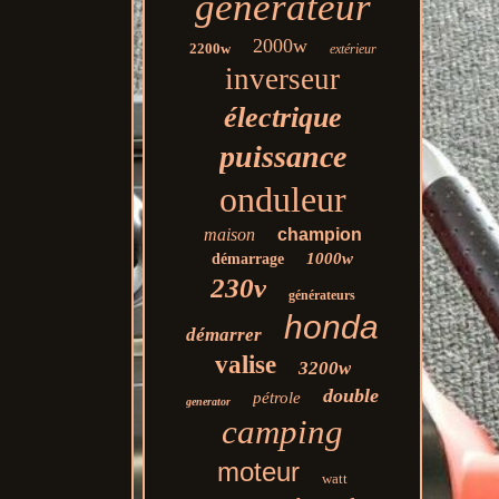
générateur
2000w
2200w
extérieur
inverseur
électrique
puissance
onduleur
maison
champion
1000w
démarrage
230v
générateurs
honda
démarrer
valise
3200w
double
pétrole
generator
camping
moteur
watt