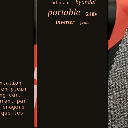
hyundai
carburant
portable
240v
inverter
petrol
ntation
 en plein
ng-car,
urant par
ménagers
 que les