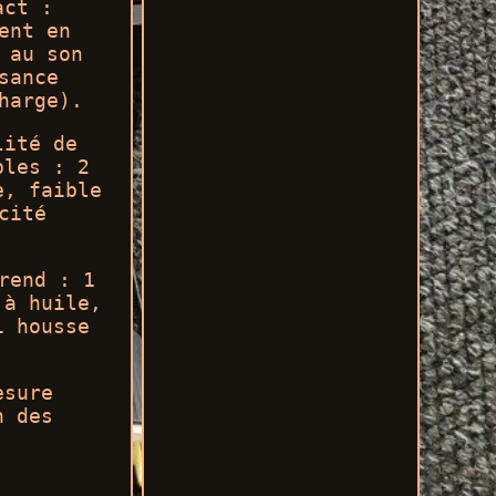
act :
ent en
 au son
sance
harge).
lité de
ples : 2
e, faible
cité
rend : 1
 à huile,
1 housse
esure
n des