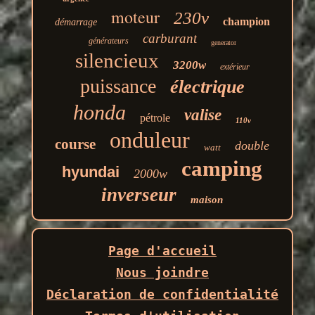
moteur
230v
champion
démarrage
carburant
générateurs
generator
silencieux
3200w
extérieur
puissance
électrique
honda
valise
pétrole
110v
onduleur
course
double
watt
camping
hyundai
2000w
inverseur
maison
Page d'accueil
Nous joindre
Déclaration de confidentialité