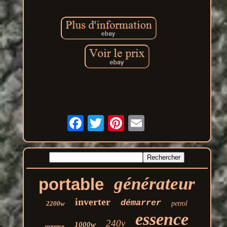
générateur
portable
inverter
démarrer
2200w
petrol
essence
240v
1000w
urgence