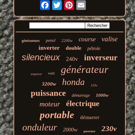
valise
course
petrol
2200w
générateurs
inverter
double
pétrole
silencieux
inverseur
240v
générateur
watt
urgence
honda
3200w
110v
puissance
1000w
démarrage
électrique
moteur
portable
démarrer
onduleur
230v
2000w
generator