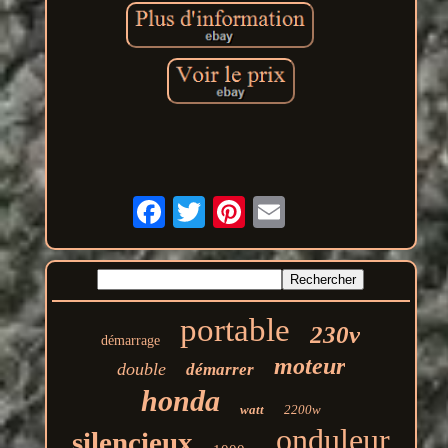
portable
230v
démarrage
moteur
double
démarrer
honda
watt
2200w
onduleur
silencieux