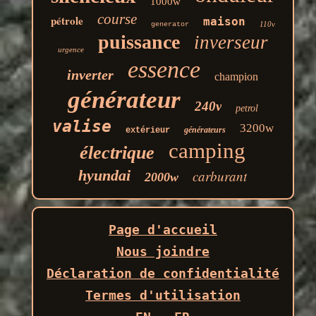
1000w
course
pétrole
maison
110v
generator
puissance
inverseur
urgence
essence
inverter
champion
générateur
240v
petrol
valise
3200w
générateurs
extérieur
camping
électrique
hyundai
carburant
2000w
Page d'accueil
Nous joindre
Déclaration de confidentialité
Termes d'utilisation