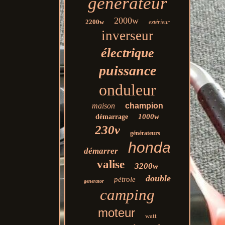
générateur
2000w
2200w
extérieur
inverseur
électrique
puissance
onduleur
maison
champion
1000w
démarrage
230v
générateurs
honda
démarrer
valise
3200w
double
pétrole
generator
camping
moteur
watt