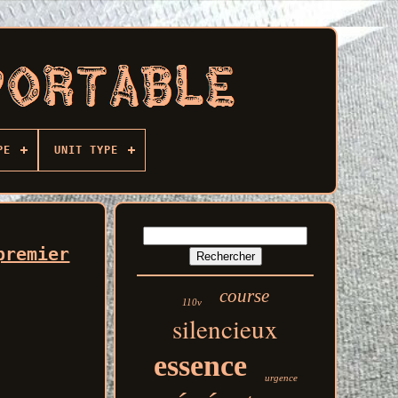
PE
UNIT TYPE
premier
course
110v
silencieux
essence
urgence