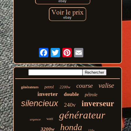
valise
course
petrol
2200w
générateurs
inverter
double
pétrole
silencieux
inverseur
240v
générateur
watt
urgence
honda
3200w
110v