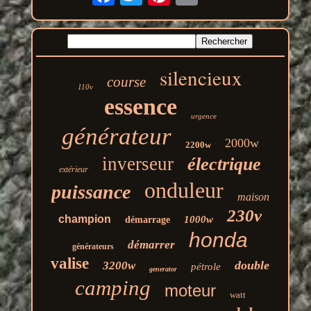
silencieux
course
110v
essence
urgence
générateur
2000w
2200w
inverseur
électrique
extérieur
onduleur
puissance
maison
230v
champion
1000w
démarrage
honda
démarrer
générateurs
valise
double
3200w
pétrole
generator
camping
moteur
watt