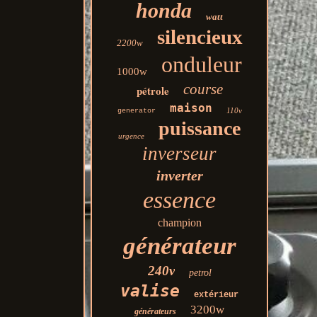
honda
watt
silencieux
2200w
onduleur
1000w
course
pétrole
maison
110v
generator
puissance
urgence
inverseur
inverter
essence
champion
générateur
240v
petrol
valise
extérieur
3200w
générateurs