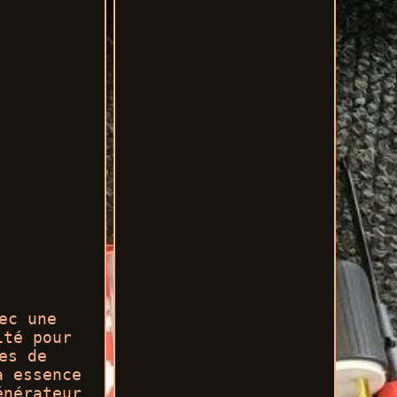
ec une
ité pour
es de
à essence
énérateur