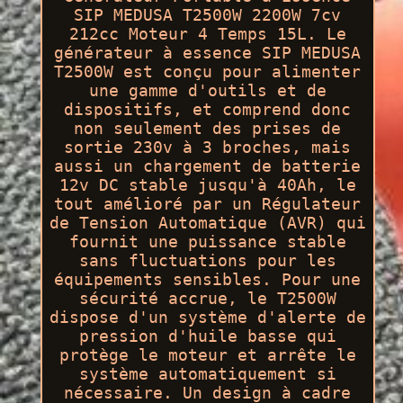
SIP MEDUSA T2500W 2200W 7cv
212cc Moteur 4 Temps 15L. Le
générateur à essence SIP MEDUSA
T2500W est conçu pour alimenter
une gamme d'outils et de
dispositifs, et comprend donc
non seulement des prises de
sortie 230v à 3 broches, mais
aussi un chargement de batterie
12v DC stable jusqu'à 40Ah, le
tout amélioré par un Régulateur
de Tension Automatique (AVR) qui
fournit une puissance stable
sans fluctuations pour les
équipements sensibles. Pour une
sécurité accrue, le T2500W
dispose d'un système d'alerte de
pression d'huile basse qui
protège le moteur et arrête le
système automatiquement si
nécessaire. Un design à cadre