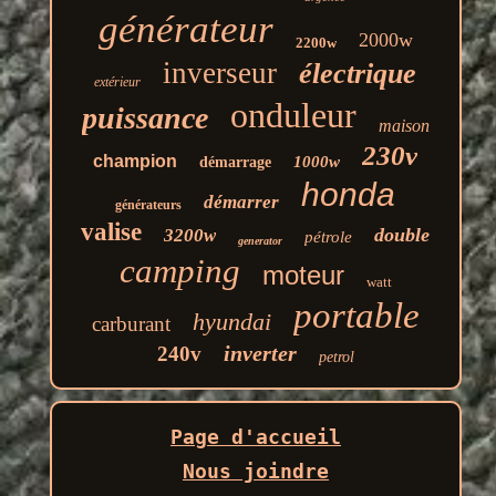
générateur
2000w
2200w
inverseur
électrique
extérieur
onduleur
puissance
maison
230v
champion
1000w
démarrage
honda
démarrer
générateurs
valise
double
3200w
pétrole
generator
camping
moteur
watt
portable
hyundai
carburant
inverter
240v
petrol
Page d'accueil
Nous joindre