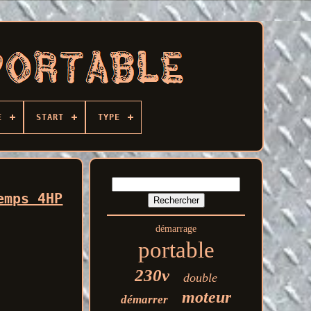
E
START
TYPE
emps 4HP
démarrage
portable
230v
double
moteur
démarrer