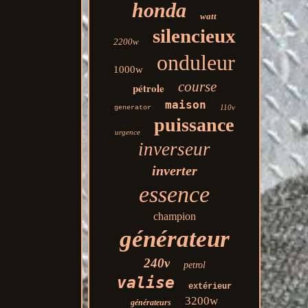
honda
watt
silencieux
2200w
onduleur
1000w
course
pétrole
maison
110v
generator
puissance
urgence
inverseur
inverter
essence
champion
générateur
240v
petrol
valise
extérieur
3200w
générateurs