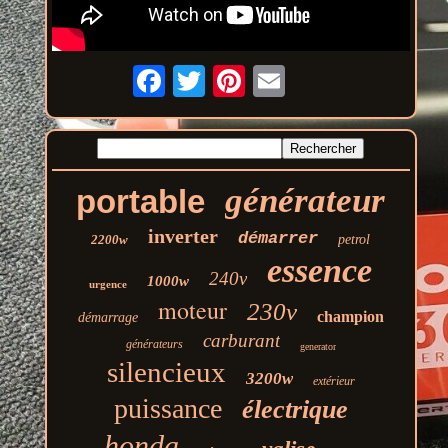
générateur
portable
inverter
démarrer
2200w
petrol
essence
240v
1000w
urgence
moteur
230v
champion
démarrage
carburant
générateurs
generator
silencieux
3200w
extérieur
puissance
électrique
honda