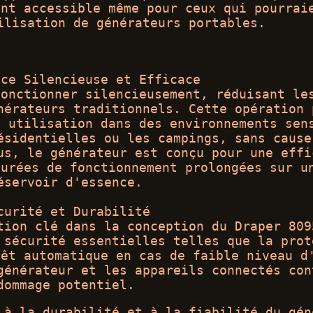
ant accessible même pour ceux qui pourrai
ilisation de générateurs portables.
nce Silencieuse et Efficace
fonctionner silencieusement, réduisant le
nérateurs traditionnels. Cette opération 
e utilisation dans des environnements sen
ésidentielles ou les campings, sans cause
us, le générateur est conçu pour une effi
durées de fonctionnement prolongées sur u
éservoir d'essence.
curité et Durabilité
tion clé dans la conception du Draper 809
 sécurité essentielles telles que la prot
rêt automatique en cas de faible niveau d
générateur et les appareils connectés con
dommage potentiel.
 à la durabilité et à la fiabilité du gén