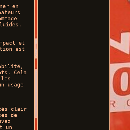
ner en
nateurs
ommage
luides.
mpact et
tion est
abilité,
nts. Cela
 les
un usage
cès clair
ses de
uvez
t un