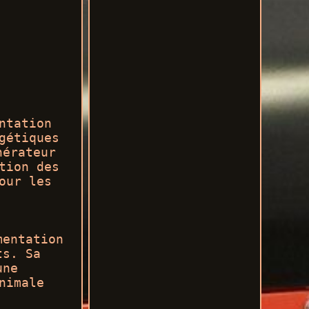
ntation
gétiques
nérateur
tion des
our les
mentation
ts. Sa
une
nimale