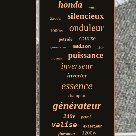
honda
watt
silencieux
2200w
onduleur
1000w
course
pétrole
maison
110v
generator
puissance
urgence
inverseur
inverter
essence
champion
générateur
240v
petrol
valise
extérieur
3200w
générateurs