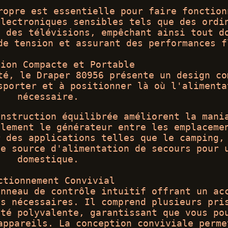
ropre est essentielle pour faire fonction
électroniques sensibles tels que des ordi
t des télévisions, empêchant ainsi tout d
de tension et assurant des performances f
tion Compacte et Portable
té, le Draper 80956 présente un design co
sporter et à positionner là où l'alimenta
nécessaire.
onstruction équilibrée améliorent la mani
ilement le générateur entre les emplaceme
r des applications telles que le camping,
me source d'alimentation de secours pour 
domestique.
ctionnement Convivial
anneau de contrôle intuitif offrant un ac
es nécessaires. Il comprend plusieurs pri
ité polyvalente, garantissant que vous po
appareils. La conception conviviale perme