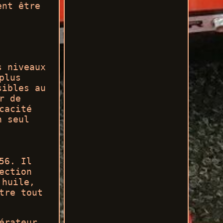
ent être
s niveaux
plus
sibles au
r de
cacité
n seul
56. Il
ection
'huile,
tre tout
érateur,