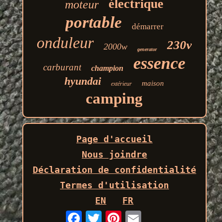
électrique
moteur
portable
démarrer
onduleur
230v
2000w
generator
essence
carburant
champion
hyundai
maison
extérieur
camping
Page d'accueil
Nous joindre
Déclaration de confidentialité
Termes d'utilisation
EN
FR
Email