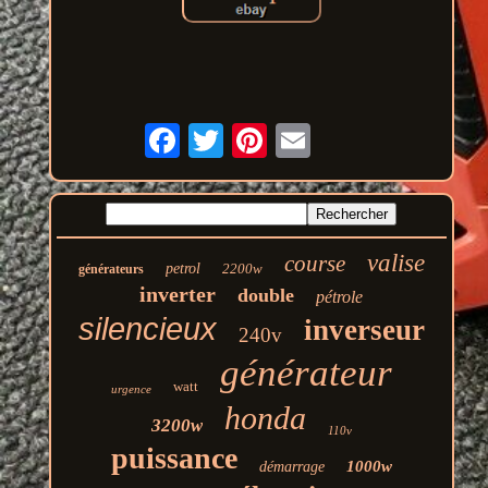
valise
course
petrol
2200w
générateurs
inverter
double
pétrole
silencieux
inverseur
240v
générateur
watt
urgence
honda
3200w
110v
puissance
1000w
démarrage