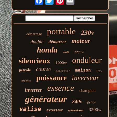
portable
230v
démarrage
moteur
double
démarrer
honda
watt
2200w
onduleur
silencieux
1000w
course
pétrole
maison
110v
generator
puissance
inverseur
urgence
essence
inverter
champion
générateur
240v
petrol
valise
3200w
générateurs
extérieur